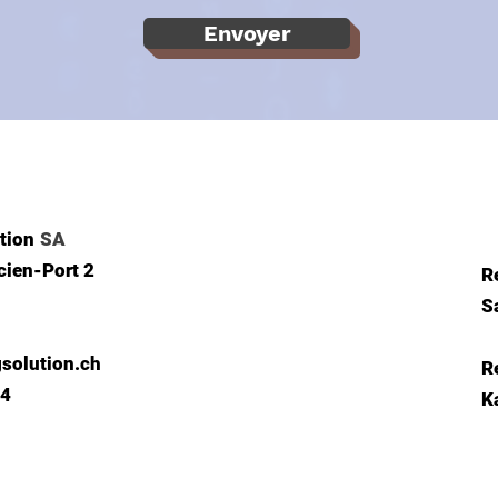
Envoyer
tion
SA
cien-Port 2
R
S
solution.ch
R
04
K