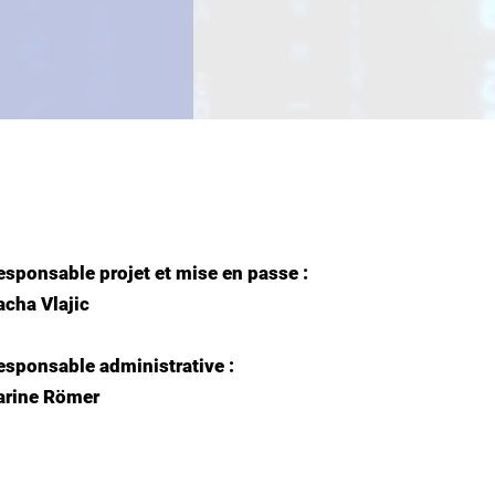
esponsable projet et mise en passe :
acha Vlajic
esponsable administrative :
arine Römer